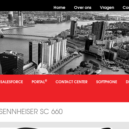
Home
Over ons
Vragen
Co
©
SALESFORCE
PORTAL
CONTACT CENTER
SOFTPHONE
D
DWARE
HEADSETS
VAST
SENNHEISER SC 660
SENNHEISER SC 660