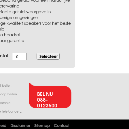
ideband geluid voor een natuurlijke
terervaring
erfecte geluidsweergave in
oerige omgevingen
oge kwaliteit speakers voor het beste
uid
uo headset
jaar garantie
ntal
t bellen
BEL NU
oop bellen
088-
lefonie
0123500
N
ieuwe telefooncentrale
leid
Disclaimer
Sitemap
Contact