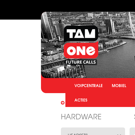
VOIPCENTRALE
MOBIEL
ACTIES
U BENT HIER:
HOME
HAR
HARDWARE