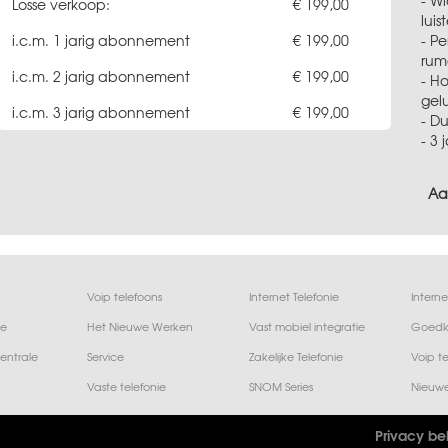
- W
Losse verkoop:
199,00
luis
- P
i.c.m. 1 jarig abonnement
199,00
rum
i.c.m. 2 jarig abonnement
199,00
- H
gel
i.c.m. 3 jarig abonnement
199,00
- D
- 3 
Aa
Voip telefoons
Internet Telefonie
Interne
ne
Het Nieuwe Werken
Vast mobiel integratie
Goedk
entrale
Service
Zakelijke Telefonie
Voip te
Vaste telefonie
SNOM Series
Privacy be