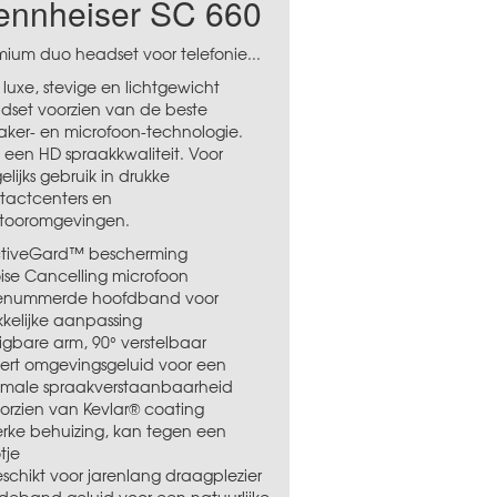
ennheiser SC 660
mium duo headset voor telefonie...
 luxe, stevige en lichtgewicht
dset voorzien van de beste
aker- en microfoon-technologie.
 een HD spraakkwaliteit. Voor
lijks gebruik in drukke
tactcenters en
tooromgevingen.
ctiveGard™ bescherming
oise Cancelling microfoon
enummerde hoofdband voor
kelijke aanpassing
uigbare arm, 90° verstelbaar
iltert omgevingsgeluid voor een
imale spraakverstaanbaarheid
oorzien van Kevlar® coating
terke behuizing, kan tegen een
tje
eschikt voor jarenlang draagplezier