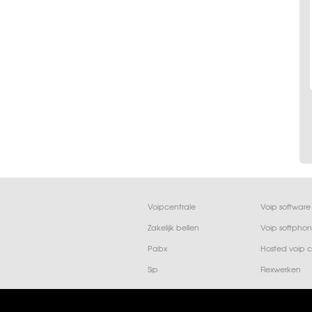
Voipcentrale
Voip software
Zakelijk bellen
Voip softpho
Pabx
Hosted voip c
Sip
Flexwerken