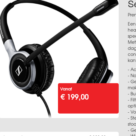
S
Pre
Een
hea
spe
Met
dage
con
kan
- A
- N
- G
mak
Vanaf
€ 199,00
- B
- F
opt
- V
- S
stoo
- G