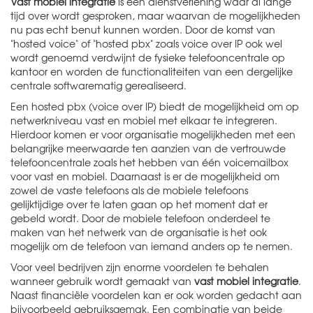
Vast mobiel integratie
is een dienstverlening waar al lange
tijd over wordt gesproken, maar waarvan de mogelijkheden
nu pas echt benut kunnen worden. Door de komst van
"hosted voice" of "hosted pbx" zoals voice over IP ook wel
wordt genoemd verdwijnt de fysieke telefooncentrale op
kantoor en worden de functionaliteiten van een dergelijke
centrale softwarematig gerealiseerd.
Een hosted pbx (voice over IP) biedt de mogelijkheid om op
netwerkniveau vast en mobiel met elkaar te integreren.
Hierdoor komen er voor organisatie mogelijkheden met een
belangrijke meerwaarde ten aanzien van de vertrouwde
telefooncentrale zoals het hebben van één voicemailbox
voor vast en mobiel. Daarnaast is er de mogelijkheid om
zowel de vaste telefoons als de mobiele telefoons
gelijktijdige over te laten gaan op het moment dat er
gebeld wordt. Door de mobiele telefoon onderdeel te
maken van het netwerk van de organisatie is het ook
mogelijk om de telefoon van iemand anders op te nemen.
Voor veel bedrijven zijn enorme voordelen te behalen
wanneer gebruik wordt gemaakt van
vast mobiel integratie
.
Naast financiële voordelen kan er ook worden gedacht aan
bijvoorbeeld gebruiksgemak. Een combinatie van beide