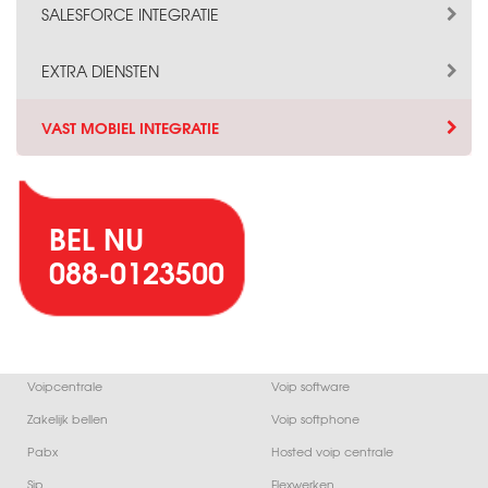
SALESFORCE INTEGRATIE
EXTRA DIENSTEN
VAST MOBIEL INTEGRATIE
BEL NU
088-0123500
Voipcentrale
Voip software
Zakelijk bellen
Voip softphone
Pabx
Hosted voip centrale
Sip
Flexwerken