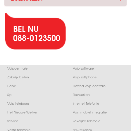
BEL NU
088-0123500
Voipcentrale
Voip software
Zakelijk bellen
Voip softphone
Pabx
Hosted voip centrale
Sip
Flexwerken
Voip telefoons
Internet Telefonie
Het Nieuwe Werken
Vast mobiel integratie
Service
Zakelijke Telefonie
Vaste telefonie
SNOM Series