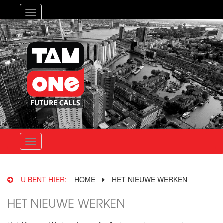
Toggle
navigation
Toggle
navigation
U BENT HIER:
HOME
HET NIEUWE WERKEN
HET NIEUWE WERKEN