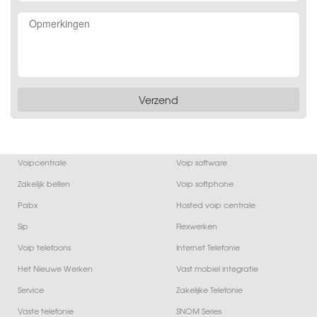
Voipcentrale
Voip software
Zakelijk bellen
Voip softphone
Pabx
Hosted voip centrale
Sip
Flexwerken
Voip telefoons
Internet Telefonie
Het Nieuwe Werken
Vast mobiel integratie
Service
Zakelijke Telefonie
Vaste telefonie
SNOM Series