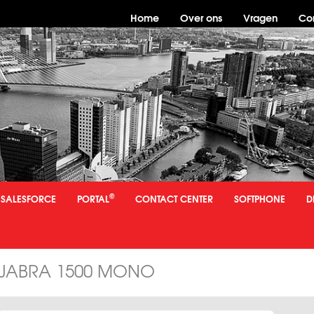
Home
Over ons
Vragen
Co
©
SALESFORCE
PORTAL
CONTACT CENTER
SOFTPHONE
D
DWARE
HEADSETS
VAST
JABRA 1500 MONO
JABRA 1500 MONO