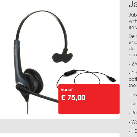
J
Jab
wit
en 
De 
effi
dus
cent
- 2
- F
opt
(noi
Vanaf
€ 75,00
- L
- Ui
- P
- W
- H