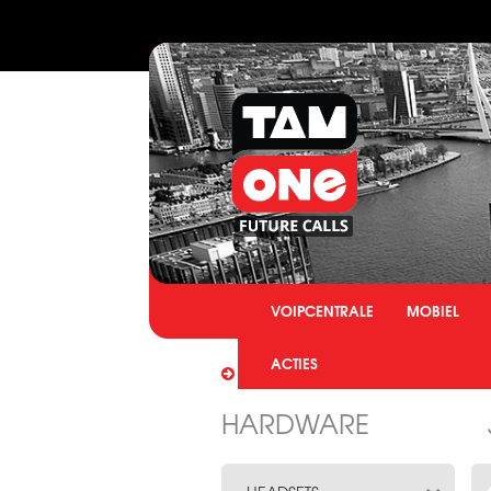
VOIPCENTRALE
MOBIEL
ACTIES
U BENT HIER:
HOME
HAR
HARDWARE