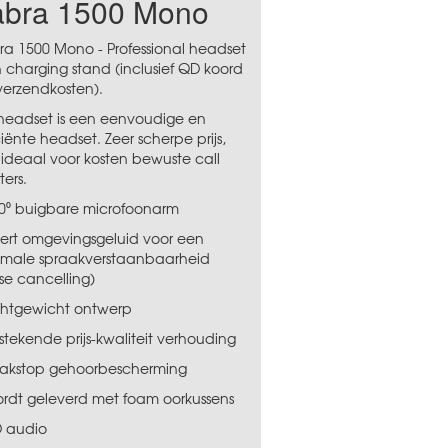
abra 1500 Mono
ra 1500 Mono - Professional headset
h charging stand (inclusief QD koord
verzendkosten).
headset is een eenvoudige en
ciënte headset. Zeer scherpe prijs,
 ideaal voor kosten bewuste call
ers.
70⁰ buigbare microfoonarm
iltert omgevingsgeluid voor een
imale spraakverstaanbaarheid
se cancelling)
ichtgewicht ontwerp
tstekende prijs-kwaliteit verhouding
eakstop gehoorbescherming
ordt geleverd met foam oorkussens
D audio