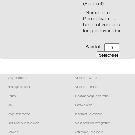
(Headset)
- Nameplate –
Personaliseer de
headset voor een
langere levensduur
Aantal
Voipcentrale
Voip software
Zakelijk bellen
Voip softphone
Pabx
Hosted voip centrale
Sip
Flexwerken
Voip telefoons
Internet Telefonie
Het Nieuwe Werken
Vast mobiel integratie
Service
Zakelijke Telefonie