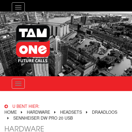
Toggle
navigation
Toggle
navigation
U BENT HIER:
HOME
HARDWARE
HEADSETS
DRAADLOOS
SENNHEISER DW PRO 20 USB
HARDWARE