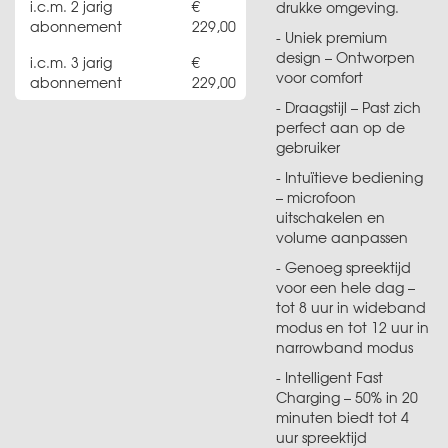
i.c.m. 2 jarig
drukke omgeving.
abonnement
229,00
- Uniek premium
design – Ontworpen
i.c.m. 3 jarig
voor comfort
abonnement
229,00
- Draagstijl – Past zich
perfect aan op de
gebruiker
- Intuïtieve bediening
– microfoon
uitschakelen en
volume aanpassen
- Genoeg spreektijd
voor een hele dag –
tot 8 uur in wideband
modus en tot 12 uur in
narrowband modus
- Intelligent Fast
Charging – 50% in 20
minuten biedt tot 4
uur spreektijd