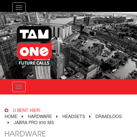
Toggle
navigation
Toggle
navigation
U BENT HIER:
HOME
HARDWARE
HEADSETS
DRAADLOOS
JABRA PRO 930 MS
HARDWARE