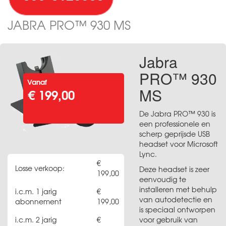
JABRA PRO™ 930 MS
Jabra
PRO™ 930
Vanaf
MS
€ 199,00
De Jabra PRO™ 930 is
een professionele en
scherp geprijsde USB
headset voor Microsoft
Lync.
Losse verkoop:
Deze headset is zeer
199,00
eenvoudig te
installeren met behulp
i.c.m. 1 jarig
van autodetectie en
abonnement
199,00
is speciaal ontworpen
i.c.m. 2 jarig
voor gebruik van