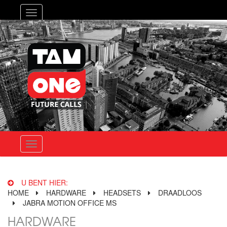
Toggle
navigation
Toggle
navigation
U BENT HIER:
HOME
HARDWARE
HEADSETS
DRAADLOOS
JABRA MOTION OFFICE MS
HARDWARE