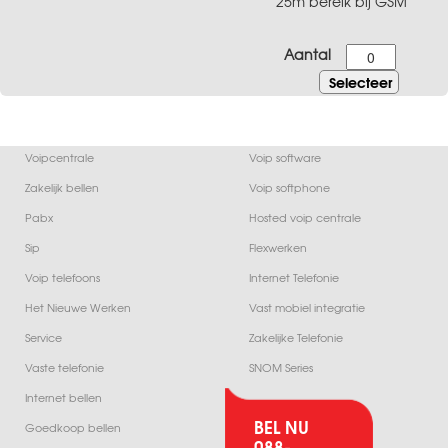
25m bereik bij GSM
Aantal
Voipcentrale
Voip software
Zakelijk bellen
Voip softphone
Pabx
Hosted voip centrale
Sip
Flexwerken
Voip telefoons
Internet Telefonie
Het Nieuwe Werken
Vast mobiel integratie
Service
Zakelijke Telefonie
Vaste telefonie
SNOM Series
Internet bellen
BEL NU
Goedkoop bellen
088-