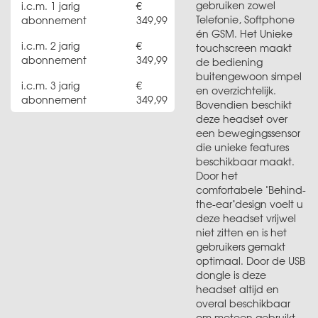
gebruiken zowel
i.c.m. 1 jarig
Telefonie, Softphone
abonnement
349,99
én GSM. Het Unieke
i.c.m. 2 jarig
touchscreen maakt
abonnement
349,99
de bediening
buitengewoon simpel
i.c.m. 3 jarig
en overzichtelijk.
abonnement
349,99
Bovendien beschikt
deze headset over
een bewegingssensor
die unieke features
beschikbaar maakt.
Door het
comfortabele "Behind-
the-ear"design voelt u
deze headset vrijwel
niet zitten en is het
gebruikers gemakt
optimaal. Door de USB
dongle is deze
headset altijd en
overal beschikbaar
om meteen gebruikt